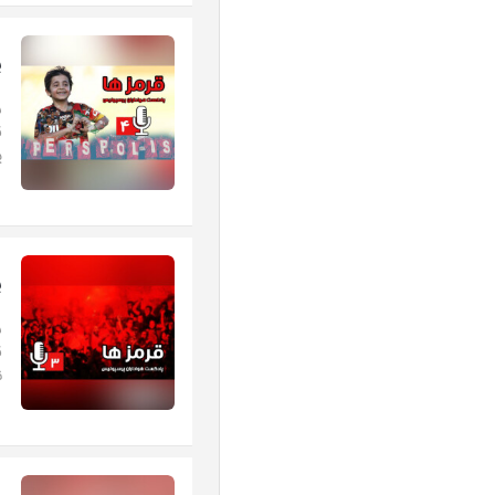
پ
س
پ
پ
س
ق
ن