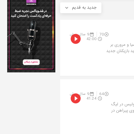
جدید به قدیم
70
9 سال پیش
42:00
ا و مروری بر
د بازیکنان جدید
64
9 سال پیش
41:24
ولیس در لیگ
روی پیراهن در