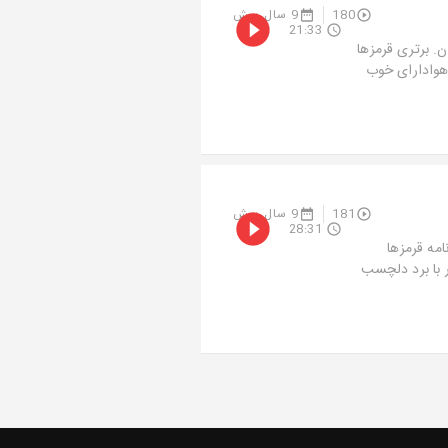
180
9 سال پیش
21:33
. برتری قرمزها
 هوادارای خوب
181
9 سال پیش
28:31
مه قرمزها
علیپور. تولد 63 سالگی پروفسور با برد دلچسب