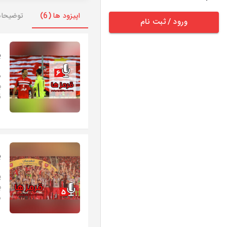
اپیزود ها (6)
توضیحا
ورود / ثبت نام
پ
د
ب
ق
پ
پ
ب
ش