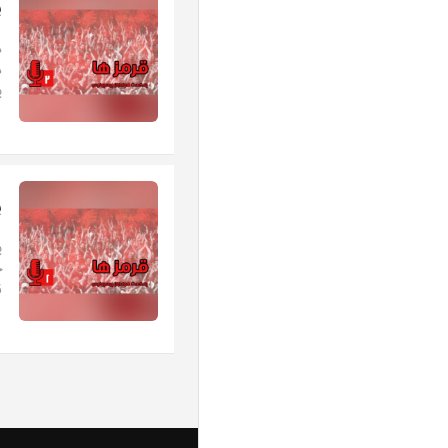
پ
د
د
پ
پ
پ
ق