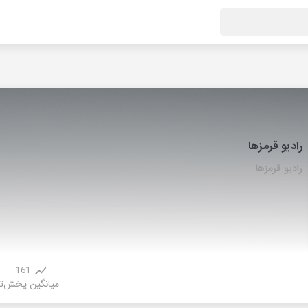
رادیو قرمزها
رادیو قرمزها
161
میانگین پخش
ت