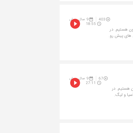
403
9 سال پیش
18:55
ون هستیم. در
: قهرمانی پرسپولیس بعد از 9 سال. بازی های پیش رو.
67
9 سال پیش
27:11
 هستیم. در
سیا و لیگ.