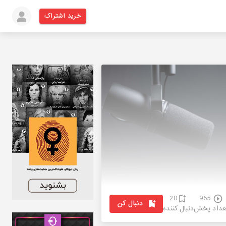
خرید اشتراک
20
965
دنبال کن
عداد پخش
دنبال کننده