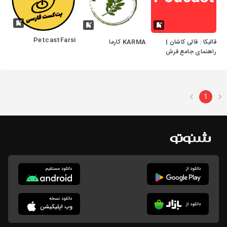
PetcastFarsi
قالیکا : قالی کاشان |
KARMA کارما
راهنمای جامع فرش
دستباف و ماشینی
1