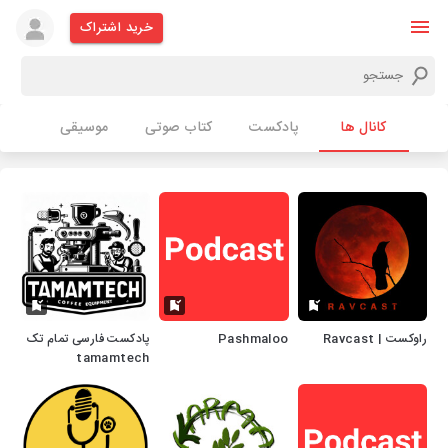
خرید اشتراک
کانال ها
پادکست
کتاب صوتی
موسیقی
راوکست | Ravcast
Pashmaloo
پادکست فارسی تمام تک
tamamtech