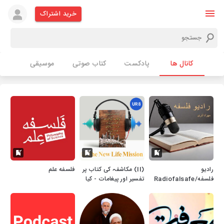
خرید اشتراک
کانال ها
پادکست
کتاب صوتی
موسیقی
رادیو
(II) مکاشفہ کی کتاب پر
فلسفه علم
فلسفه/Radiofalsafe
تفسیر اور پیغامات - کیا
مُخالفِ مسیح، شہادت،
اُٹھائے جانے اور ہزارسالہ
بادشاہی کا دَور آرہا ہے؟