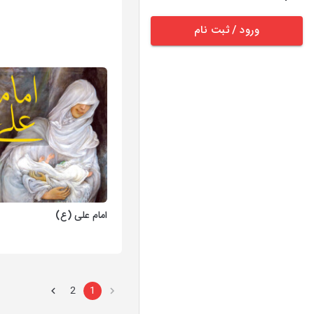
ورود / ثبت نام
امام علی (ع)
2
1