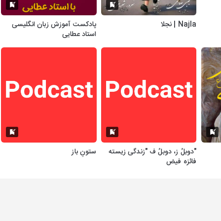
Najla | نجلا
پادکست آموزش زبان انگلیسی
استاد عطایی
"دوبلُ ز، دوبلُ ف "زندگی زیسته
ستونِ باز
فائزه فیض