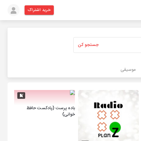
خرید اشتراک
جستجو کن
موسیقی
باده پرست (پادکست حافظ
خوانی)