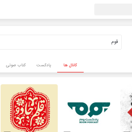
کانال ها
پادکست
کتاب صوتی