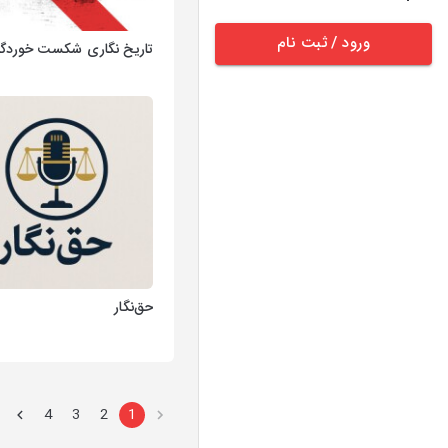
ورود / ثبت نام
تاریخ نگاری شکست خوردگ
حق‌نگار
4
3
2
1