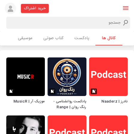
خرید اشتراک
کانال ها
پادکست
کتاب صوتی
موسیقی
نادرز | Naaderz
پادکست روانشناسی -
موزیک آر | MusicR
رنگ روان | Range
Ravan