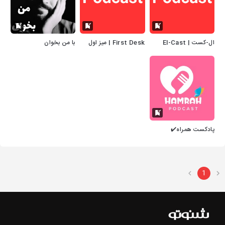
ال-کست | El-Cast
First Desk | میز اول
با من بخوان
پادکست همراه✔️
1