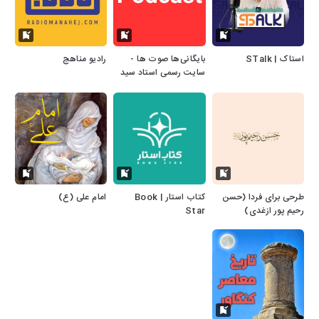
استاک | STalk
بایگانی‌ها صوت ها -
رادیو مناهج
سایت رسمی استاد سید
احمد فاطمی
طرحی برای فردا (حسن
کتاب استار | Book
امام علی (ع)
رحیم پور ازغدی)
Star