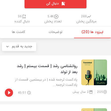
دنبال کن
36
5.4K
269
میانگین پخش
تعداد پخش
دنبال کننده
اپیزود ها (20)
توضیحات
کامنت ها
جدید به قدیم
روانشناسی رشد | قسمت بیستم | رشد
بعد از تولد
پادکست ترجمه شده | در بیستمین قسمت از
پادکست ترجمه...
205
2 سال پیش
45:51