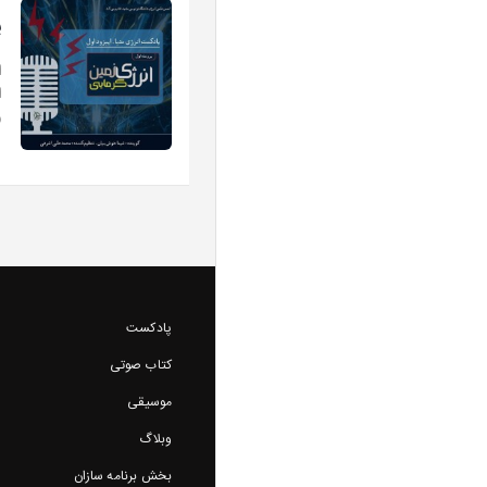
پ
ا
ا
و
پادکست
کتاب صوتی
موسیقی
وبلاگ
بخش برنامه سازان