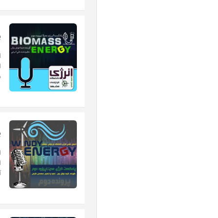
پ
ا
ا
م
پ
ا
ا
آ