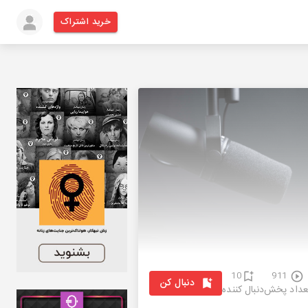
خرید اشتراک
10
911
دنبال کن
عداد پخش
دنبال کننده