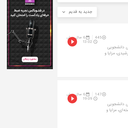
جدید به قدیم
445
6 سال پیش
13:02
می دانشجویی
شیدی، مزایا و
147
6 سال پیش
19:09
می دانشجویی
‌ای، مزایا و