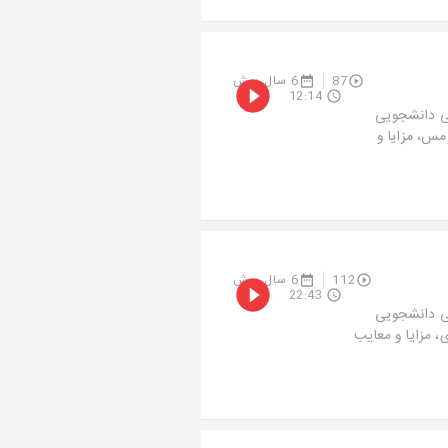
87
6 سال پیش
12:14
می دانشجویی
مس، مزایا و
112
6 سال پیش
22:43
می دانشجویی
، مزایا و معایب