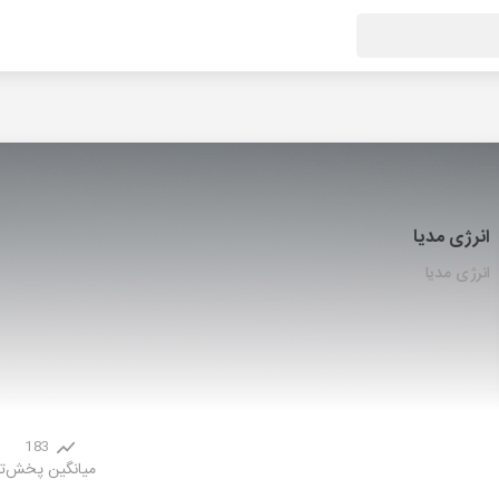
انرژی مدیا
انرژی مدیا
183
میانگین پخش
ت