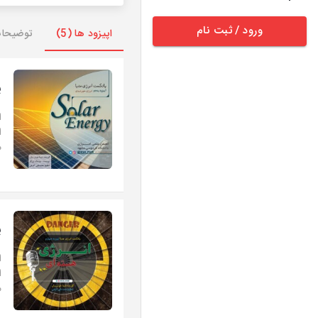
ورود / ثبت نام
اپیزود ها (5)
توضیحا
پ
ا
ا
م
پ
ا
ا
م