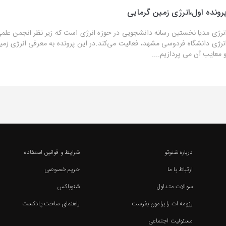
رونده اول،انرژی زمین گرمایی
نرژی مدیا نخستین رسانه دانشجویی در حوزه انرژی است که زیر نظر انجمن عل
نرژی دانشگاه فردوسی مشهد، فعالیت می‌کند.در این پرونده به معرفی انرژی زمین
 معایب آن می پردازیم....
درباره شنوتو
شرایط و قوانین استفاده
ارتباط با ما
حریم خصوصی
سوالات متداول
شنوباکس
رزومه ات را برامون بفرست
راهنمای ساخت پادکست
مسئولیت اجتماعی