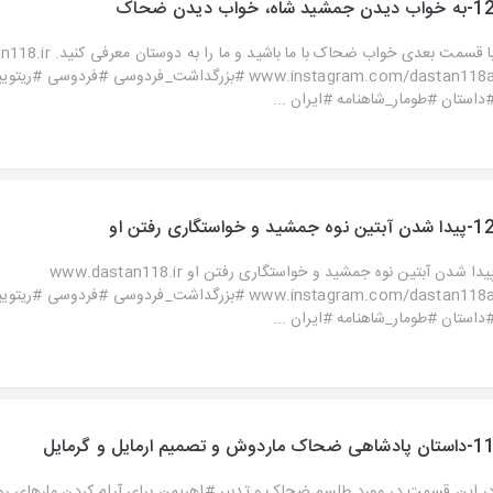
خواب دیدن جمشید شاه، خواب دیدن ضحاک
با قسمت بعدی خواب ضحاک با ما با
www.instagram.com/dastan118a #بزرگداشت_فردوسی #فردوسی 
داستان #طومار_شاهنامه #ایران ...
ا شدن آبتین نوه جمشید و خواستگاری رفتن او
پیدا شدن آبتین نوه جمشید و خواستگاری رفتن او www.dastan118.ir
www.instagram.com/dastan118a #بزرگداشت_فردوسی #فردوسی 
داستان #طومار_شاهنامه #ایران ...
ان پادشاهی ضحاک ماردوش و تصمیم ارمایل و گرمایل
ر این قسمت در مورد طلسم ضحاک و تدبیر #اهریمن برای آرام کردن مارهای