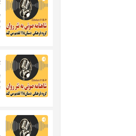
12-به 
#
12-پید
#
11-داست
د