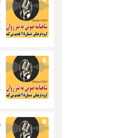
22
د
a
21-ل
د
و
مع
20-آ