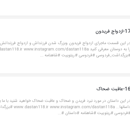
-ازدواج فریدون
ر این قسمت ماجرای ازدواج فریدون وبزرگ شدن فرزنداش و ازدواج فرزندانش ر
را به دوستان معرفی کنید an118.ir www.instagram.com/dastan118a
بزرگداشت_فردوسی #فردوسی #ریتوییت #شاهنامه ...
-عاقبت ضحاک
ر این داستان در مورد نبرد فریدن و ضحاک و عاقبت ضحاک خواهید شنید با ما با
داسانها... am.com/dastan118a
فردوسی #ریتوییت #شاهنامه #داستان #...