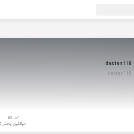
dastan118
dastan118
82
میانگین پخش
ت