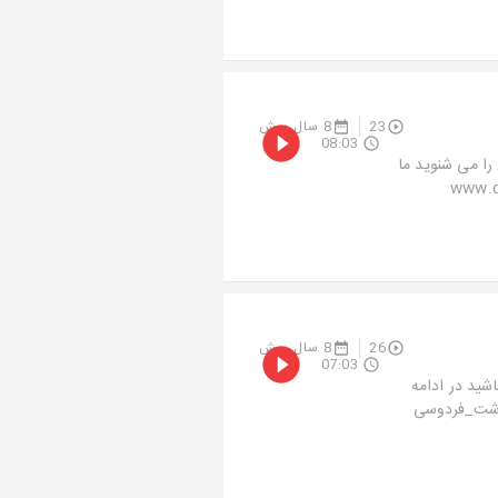
23
8 سال پیش
08:03
ا می شنوید ما
www.dast
26
8 سال پیش
07:03
شید در ادامه
www.dastan118.ir www.instagr #بزرگداشت_فردوسی