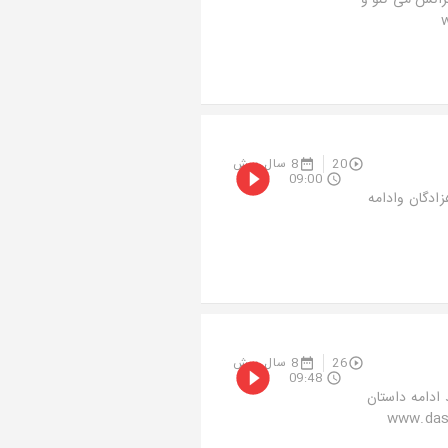
رانش می کنو و
www.
20
8 سال پیش
09:00
ادگان وادامه
26
8 سال پیش
09:48
 ادامه داستان
ا را به دوستان معرفی کنید www.dastan118.ir