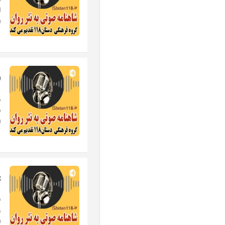
د
a
19- نق
د
a
18- 
ف
.