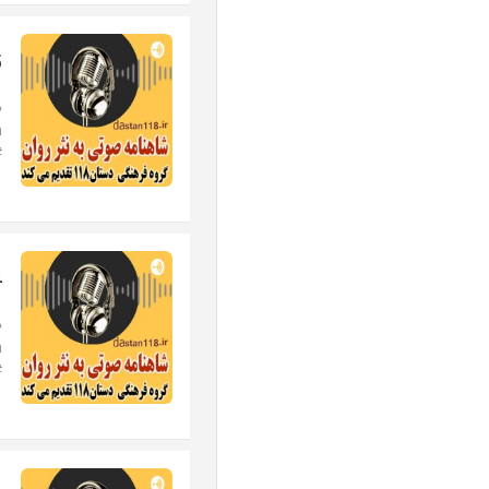
15-
#
-14
#