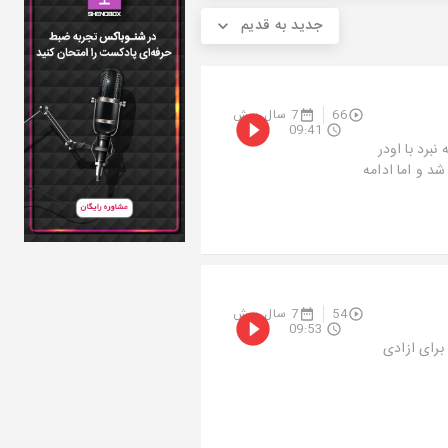
جدید به قدیم
66
7 سال پیش
09:41
برد با اودر
شد و اما ادامه
54
7 سال پیش
09:53
برای ازادی