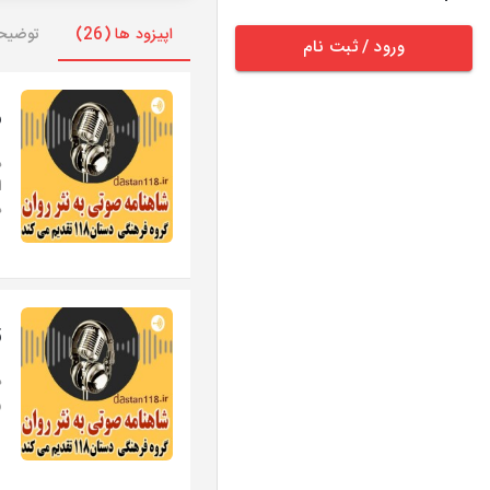
اپیزود ها (26)
توضیح
ورود / ثبت نام
26-ر
د
ا
د
25-
د
و