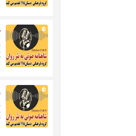
17
د
#
16
د
#