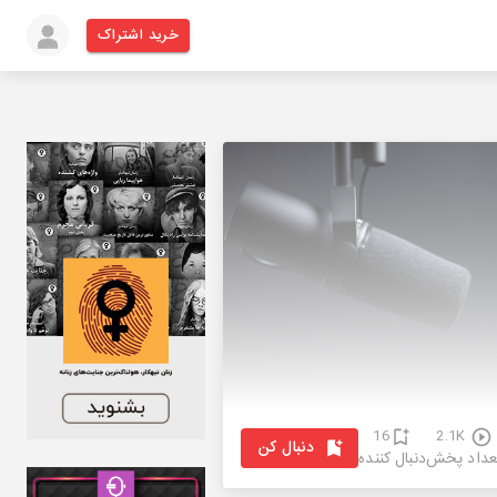
خرید اشتراک
16
2.1K
دنبال کن
عداد پخش
دنبال کننده