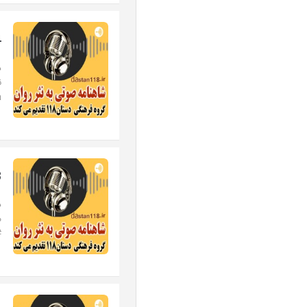
24-
د
a
23-آ
د
#