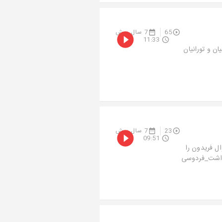
65
7 سال پیش
11:33
ن و تورانیان
23
7 سال پیش
09:51
ل فریدون را
www.dastan118.ir www.instagram #بزرگداشت_فردوسی