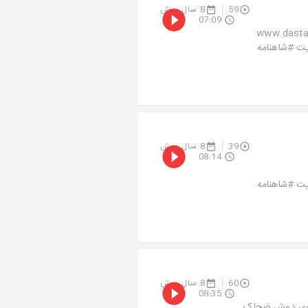
59
8 سال پیش
07:09
شید و ما را به دوستان معرفی کنید. www.dastan118.ir
#ریتوییت #شاهنامه
39
8 سال پیش
08:14
#ریتوییت #شاهنامه
60
8 سال پیش
08:35
 روی دوش ضحاک