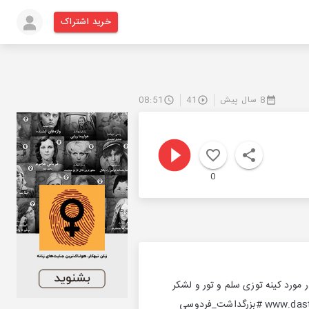
خرید اشتراک
8 سال پیش
41
08:51
0
مورد کینه توزی سلم و تور و لشکر
کشی به ایران . با ما باشید و ما را به دوستان معرفی کنید www.dastan118.ir www.instagram.com/dastan118a #بزرگداشت_فردوسی