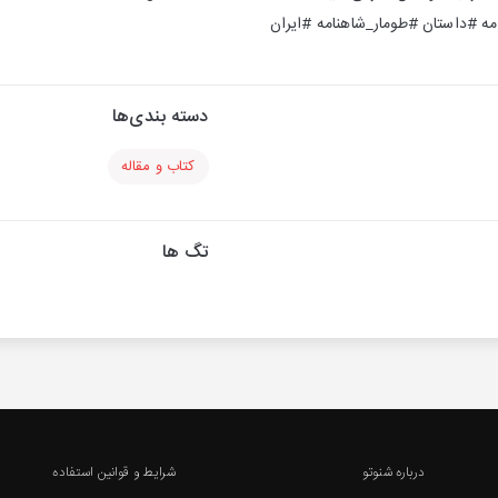
ه #داستان #طومار_شاهنامه #ایران
دسته بندی‌ها
کتاب و مقاله
تگ ها
درباره شنوتو
شرایط و قوانین استفاده