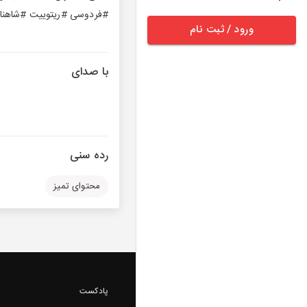
#فردوسی #ریتوییت #شاهنام
ورود / ثبت نام
با صدای
رده سنی
محتوای تمیز
پادکست