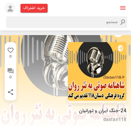
خرید اشتراک
0
0
24-جنگ ایران و تورانیان
dastan118