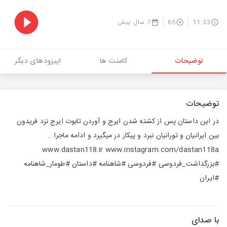
11:33
65
7 سال پیش
توضیحات
کامنت ها
اپیزودهای دیگر
توضیحات
در این داستان پس از کشته شدن ایرج و آوردن تابوت ایرج نزد فریدون
بین ایرانیان و تورانیان نبرد و پیکار در میگیرد و ادامه ماجرا...
www.dastan118.ir www.instagram.com/dastan118a
#بزرگداشت_فردوسی #فردوسی #شاهنامه #داستان #طومار_شاهنامه
#ایران
با صدای