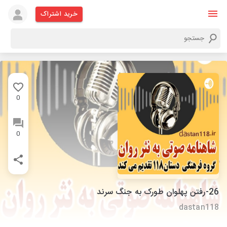
خرید اشتراک
0
0
26-رفتن پهلوان طورک به جنگ سرند
dastan118