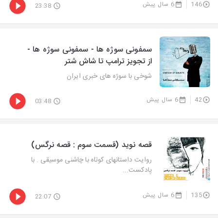
146
6 سال پیش
23:38
سمفونی سوژه ها - سمفونی سوژه ها -
از تجویز ترامپ تا شاش شتر
شوخی با سوژه های خبری ایران
42
6 سال پیش
03:48
قصه نوید (قسمت سوم : قصه نرگس)
روایت داستانهای کوتاه با چاشنی موسیقی . با
پادکست...
135
6 سال پیش
22:07