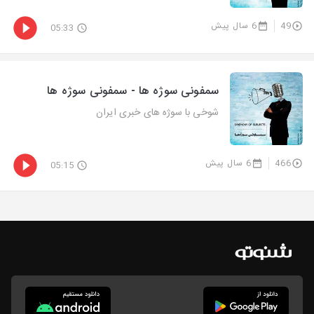
49
6 سال پیش
05:33
سمفونی سوژه ها - سمفونی سوژه ها
شوخی با سوژه های خبری ایران
466
6 سال پیش
05:15