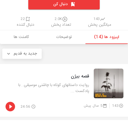
دنبال کن
22
2.0K
143
میانگین پخش
تعداد پخش
دنبال کننده
اپیزود ها (14)
توضیحات
کامنت ها
جدید به قدیم
قصه بیژن
روایت داستانهای کوتاه با چاشنی موسیقی . با
پادکست ...
143
5 سال پیش
24:56