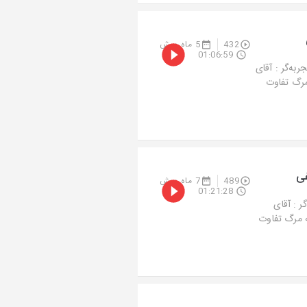
432
5 ماه پیش
01:06:59
ه‌گر : آقای
یک به مرگ تفاوت
غی
489
7 ماه پیش
01:21:28
 : آقای
نزدیک به مرگ تفاوت