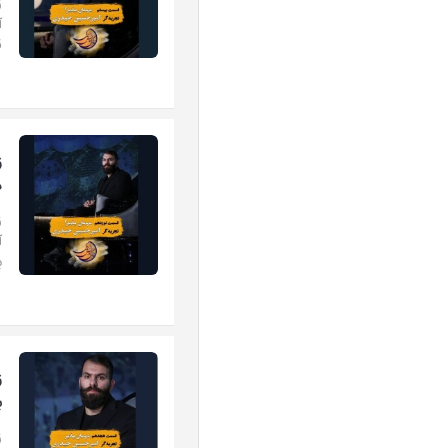
ز
ق
ز
د
ز
ب
ز
ب
ز