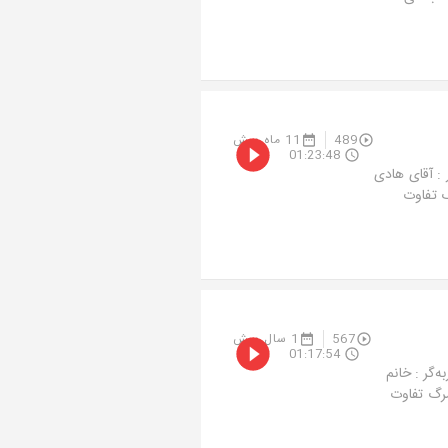
489
11 ماه پیش
01:23:48
: آقای هادی
ه مرگ تفاوت
567
1 سال پیش
01:17:54
گر : خانم
ک به مرگ تفاوت