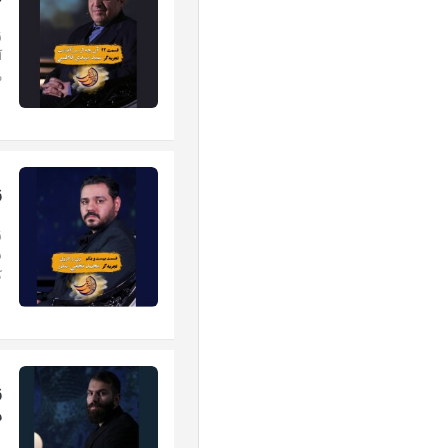
ز
م
ز
ز
ک
ز
س