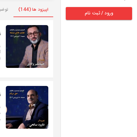
اپیزود ها (144)
توضی
ورود / ثبت نام
ز
ز
ت
ز
ز
د