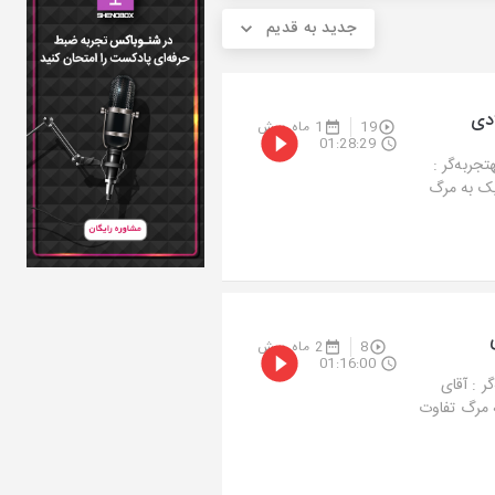
جدید به قدیم
دی
19
1 ماه پیش
01:28:29
به‌گر :
جربه نزدیک به مرگ
8
2 ماه پیش
01:16:00
 : آقای
زدیک به مرگ تفاوت