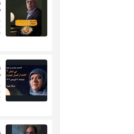
ز
ب
ز
م
ز
س
ز
ف
ز