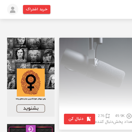
خرید اشتراک
276
49.9K
دنبال کن
عداد پخش
دنبال کننده