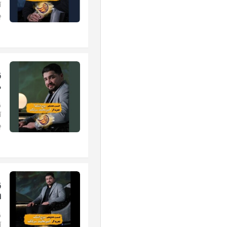
ب
ز
د
ز
ب
ز
ا
ز