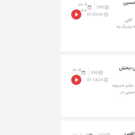
حسین
8 ماه
393
پیش
01:09:29
آقای
ما و تجربه نزدیک به
نی-بخش
8 ماه
290
پیش
01:14:24
 خانم خدیجه
م مبینی در
اطمی