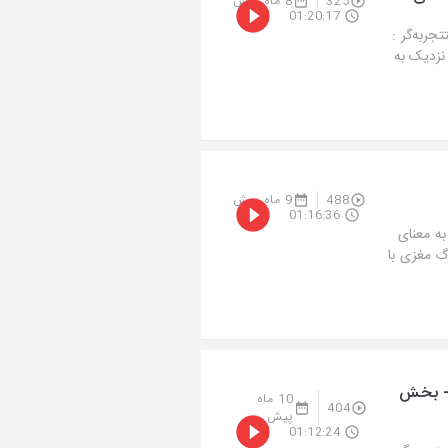
325
8 ماه پیش
01:20:17
ربه‌گر :
 و تجربه نزدیک به
488
9 ماه پیش
01:16:36
ه معنای
یپخش: 2 فروردین 1404هشدار: مرگ مغزی با
- بخش
10 ماه
404
پیش
01:12:24