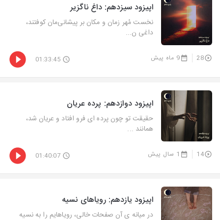
اپیزود سیزدهم: داغ ناگزیر
نخست مُهر زمان و مکان بر پیشانی‌مان کوفتند،
داغی ن...
28
9 ماه پیش
01:33:45
اپیزود دوازدهم: پرده عریان
حقیقت تو چون پرده ای فرو افتاد و عریان شد،
همانند ...
14
1 سال پیش
01:40:07
اپیزود یازدهم: رویاهای نسیه
در میانه ی آن صفحات خالی، رویاهایم را به نسیه