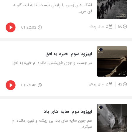
اشک های زمین را پایانی نیست. تا به ابد، گلوله
ای س...
66
2 سال پیش
01:22:02
اپیزود سوم: خیره به افق
در جست و جوی خویشتن، مانده ام خیره به افق
42
2 سال پیش
01:25:46
اپیزود دوم: سایه های باد
هم چون سایه های باد، بی ریشه و تهی، مانده ام
سرگرد...