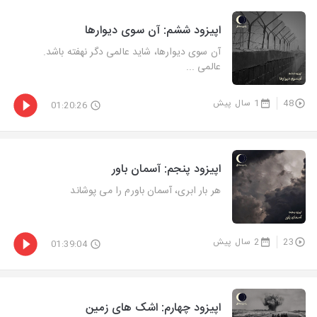
اپیزود ششم: آن سوی دیوارها
آن­ سوی دیوارها، شاید عالمی دگر نهفته باشد.
عالمی ...
48
1 سال پیش
01:20:26
اپیزود پنجم: آسمان باور
هر بار ابری، آسمان باورم را می پوشاند
23
2 سال پیش
01:39:04
اپیزود چهارم: اشک های زمین