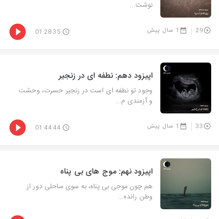
نوشت...
29
1 سال پیش
01:28:35
اپیزود دهم: نطفه ای در زنجیر
وجود تو نطفه ای است در زنجیر حسرت، وحشت
و آزمندی م...
33
1 سال پیش
01:44:44
اپیزود نهم: موج های بی پناه
هم چون موجی بی پناه، به سوی ساحلی دور از
وطن رانده...