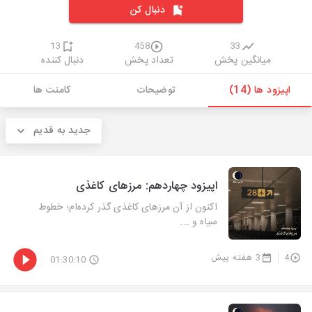
دنبال کن
13
458
33
میانگین پخش
تعداد پخش
دنبال کننده
اپیزود ها (14)
توضیحات
کامنت ها
جدید به قدیم
اپیزود چهاردهم: مرزهای کاغذی
اکنون از آن مرزهای کاغذی گذر کرده‌ام؛ خطوط
سیاه و ...
4
3 هفته پیش
01:30:10