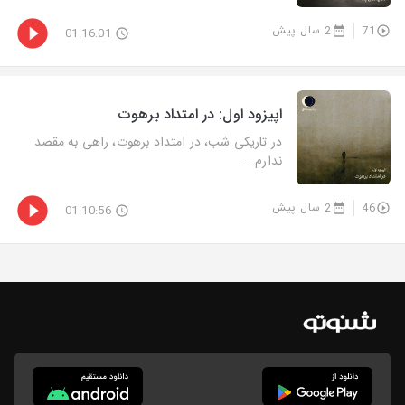
71
2 سال پیش
01:16:01
اپیزود اول: در امتداد برهوت
در تاریکی شب، در امتداد برهوت، راهی به مقصد
ندارم....
46
2 سال پیش
01:10:56