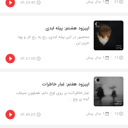
31
1 سال پیش
01:23:43
اپیزود هشتم: پیله ابدی
محصور در این پیله ابدی، رج به رج تار و پود
حریر تن...
11
1 سال پیش
01:21:30
اپیزود هفتم: غبار خاطرات
غبار خاطراتت بر روی لوح دلم، همچون سیماب
آینه ی وج...
12
1 سال پیش
01:43:23