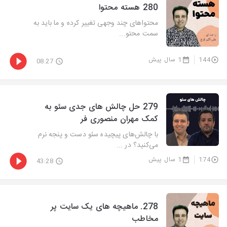
280 هسته محتوا
محتواهای چند وجهی تغییر کرده و ما باید به
سمت محتو...
144
1 سال پیش
08:27
279 حل چالش های جدی سئو به
کمک مهران منصوری فر
با چالش‌های پیچیده سئو دست و پنجه نرم
می‌کنید؟ در ...
174
1 سال پیش
43:28
278. ماهیچه های یک سایت پر
مخاطب