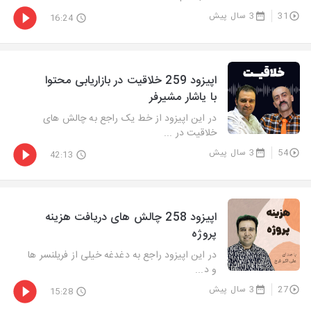
31
3 سال پیش
16:24
اپیزود 259 خلاقیت در بازاریابی محتوا
با یاشار مشیرفر
در این اپیزود از خط یک راجع به چالش های
خلاقیت در ...
54
3 سال پیش
42:13
اپیزود 258 چالش های دریافت هزینه
پروژه
در این اپیزود راجع به دغدغه خیلی از فریلنسر ها
و د...
27
3 سال پیش
15:28