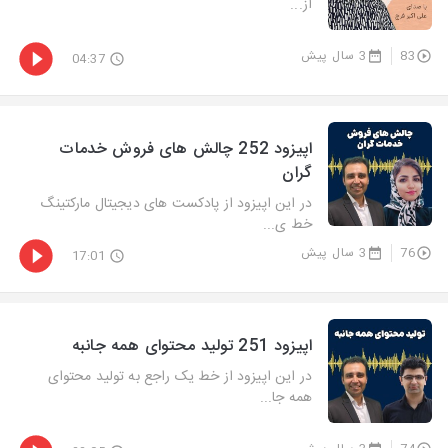
از...
83
3 سال پیش
04:37
اپیزود 252 چالش های فروش خدمات
گران
در این اپیزود از پادکست های دیجیتال مارکتینگ
خط ی...
76
3 سال پیش
17:01
اپیزود 251 تولید محتوای همه جانبه
در این اپیزود از خط یک راجع به تولید محتوای
همه جا...