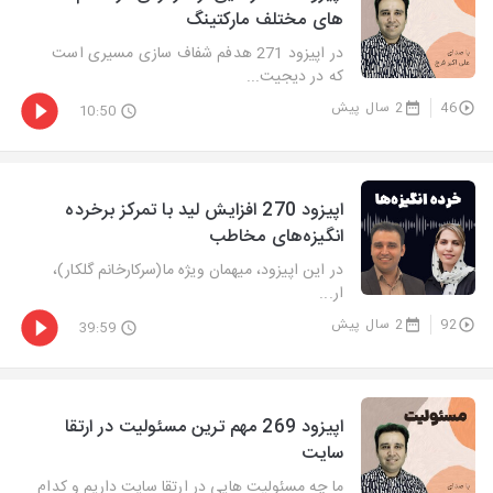
های مختلف مارکتینگ
در اپیزود 271 هدفم شفاف سازی مسیری است
که در دیجیت...
46
2 سال پیش
10:50
اپیزود 270 افزایش لید با تمرکز برخرده
انگیزه‌های مخاطب
در این اپیزود، میهمان ویژه ما(سرکارخانم گلکار)،
ار...
92
2 سال پیش
39:59
اپیزود 269 مهم ترین مسئولیت در ارتقا
سایت
ما چه مسئولیت هایی در ارتقا سایت داریم و کدام