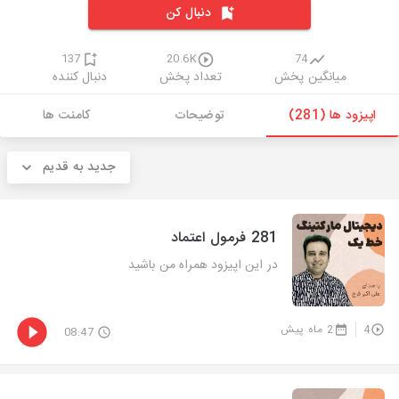
دنبال کن
137
20.6K
74
میانگین پخش
تعداد پخش
دنبال کننده
اپیزود ها (281)
توضیحات
کامنت ها
جدید به قدیم
281 فرمول اعتماد
در این اپیزود همراه من باشید
4
2 ماه پیش
08:47