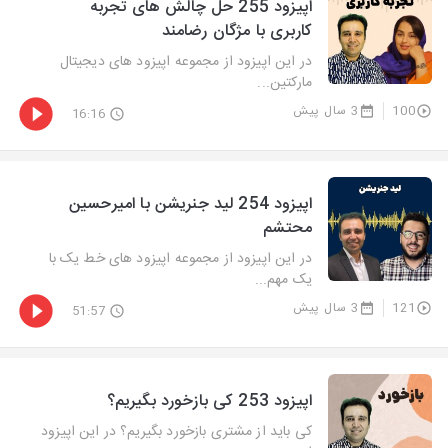
اپیزود 255 حل چالش های تجربه
کاربری با مژگان رضامند
در این اپیزود از مجموعه اپیزود های دیجیتال
مارکتین...
100
3 سال پیش
16:16
اپیزود 254 لید جنریشن با امیرحسین
محتشم
در این اپیزود از مجموعه اپیزود های خط یک با
یک مهم...
121
3 سال پیش
51:57
اپیزود 253 کی بازخورد بگیریم؟
کی باید از مشتری بازخورد بگیریم؟ در این اپیزود