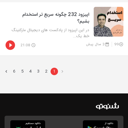
اپیزود 232 چگونه سریع تر استخدام
بشیم؟
در این اپیزود از پادکست های دیجیتال مارکتینگ
خط یک...
99
3 سال پیش
21:08
6
5
4
3
2
1