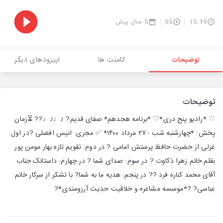
15:19
95
5 سال پیش
توضیحات
کامنت ها
اپیزودهای دیگر
توضیحات
♡ *رادیو پنج دری*♡ *برنامه هجدهم* صفای قدیم? ♪♩♪♩?️? ⏳زمان
پخش: *چهارشنبه شب - ٢٧ مرداد ١۴٠٠* ✅ مجری: انیس افضلی ?در اول:
غزلی از حضرت حافظ پرستش امامی ? در دوم: تقویم تازه بهار مومن پور
بقلم خانم زهرا ذکاوت ? در سوم: صدای شما ? در چهارم: داستانک جناب
آقای محمد کناره فرد ?? در پنجم: هدیه ما به شما? با تشکر از سرکار خانم
عباسی? ?*موسسه مشاعره و خلاقیت حدیث آرزومندی*?