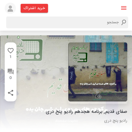
خرید اشتراک
1
0
صفای قدیم, برنامه هجدهم رادیو پنح دری
رادیو پنج دری