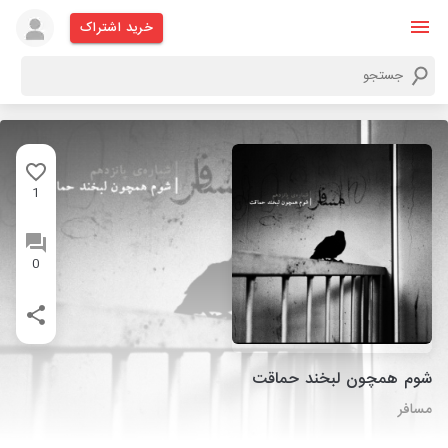
خرید اشتراک
1
0
شوم همچون لبخند حماقت
مسافر