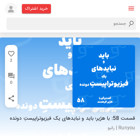
خرید اشتراک
2
0
قسمت 58: با هژیر؛ باید و نبایدهای یک فیزیوتراپیستِ دونده
Runyou | رانیو