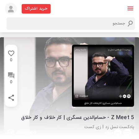
خرید اشتراک
0
0
Z Meet 5 - حسام‌الدین عسگری | کار خلاف و کار خلاق
پادکست نسل زد I زی کست