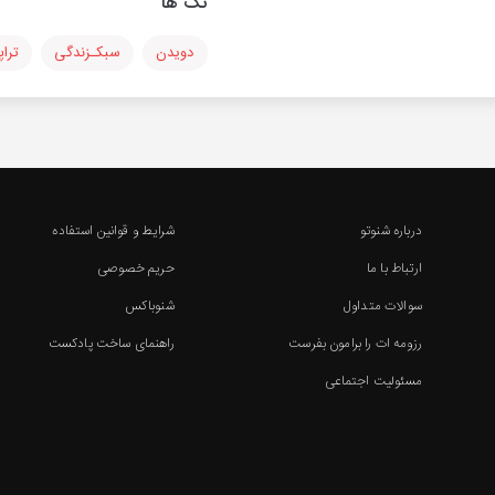
تگ ها
دویدن
سبکـزندگی
تراپ
درباره شنوتو
شرایط و قوانین استفاده
ارتباط با ما
حریم خصوصی
سوالات متداول
شنوباکس
رزومه ات را برامون بفرست
راهنمای ساخت پادکست
مسئولیت اجتماعی