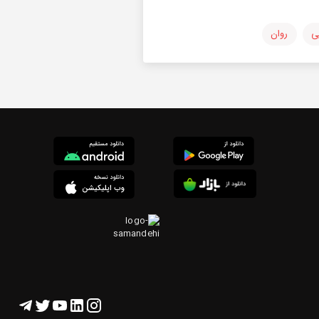
ی
روان