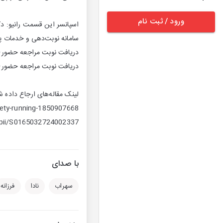
ورود / ثبت نام
اسپانسر این قسمت رانیو: دک
سامانه نوبت‌دهی و خدمات پز
دریافت نوبت مراجعه حضوری
دریافت نوبت مراجعه حضوری
لینک مقاله‌های ارجاع داده 
iety-running-1850907668
/pii/S0165032724002337
با صدای
سهراب
نادا
فرزانه