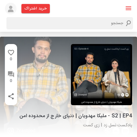
خرید اشتراک
0
0
S2 | EP4 - ملیکا مهدویان | دنیای خارج از محدوده امن
پادکست نسل زد I زی کست