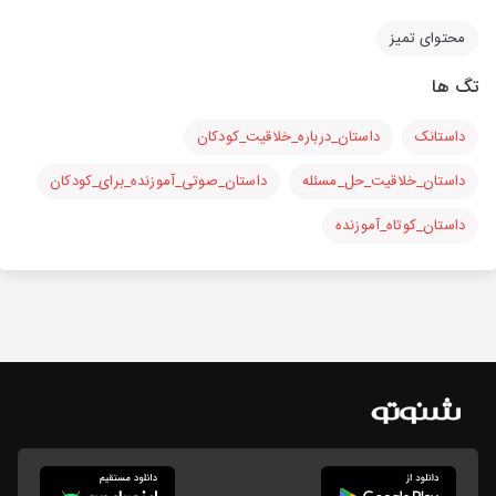
محتوای تمیز
تگ ها
داستانک
داستان_درباره_خلاقیت_کودکان
داستان_خلاقیت_حل_مسئله
داستان_صوتی_آموزنده_برای_کودکان
داستان_کوتاه_آموزنده