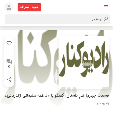
خرید اشتراک
1
0
قسمت چهارم| کنارِ داستان| گفتگو با «فاطمه سلیمانی ازندریانی»
رادیو کنار