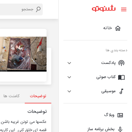
خانه
دسته بندی ها
پادکست
کتاب صوتی
موسیقی
توضیحات
کامنت ها
توضیحات
وبلاگ
عکسها می تونن غریبه باشن.
بخش برنامه ساز
قصه ای خلق کنی. این کاریه