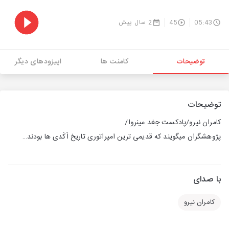
05:43
45
2 سال پیش
توضیحات
کامنت ها
اپیزودهای دیگر
توضیحات
کامران نیرو/پادکست جغد مینروا/
پژوهشگران میگویند که قدیمی ترین امپراتوری تاریخ اَکَدی ها بودند…
با صدای
کامران نیرو