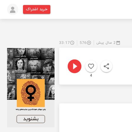
خرید اشتراک
2 سال پیش
576
33:17
4