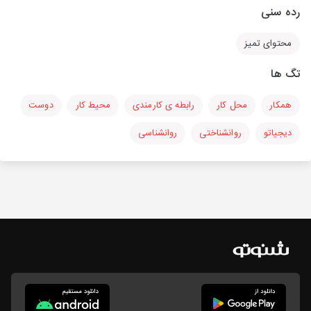
رده سنی
محتوای تمیز
تگ ها
همکار
محل کار
رابطه ی کارمندی
محیط کار
دوست
دیجیاتو
روانشناختی
روانشناسی