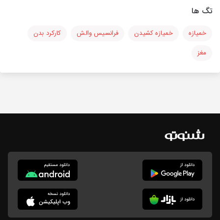
تگ ها
خمیازه
خمیازه کشیدن
فرانسیس والش
کارکرد بدن
مغز