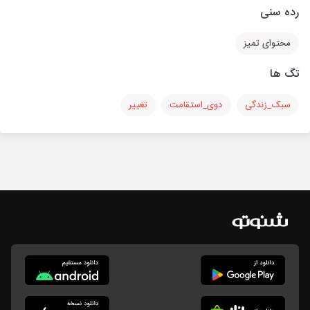
رده سنی
محتوای تمیز
تگ ها
سبک_زندگی
دوی_استقامت
تغییر