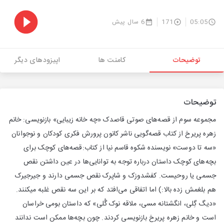
05:05
171
6 سال پیش
توضیحات
کامنت ها
اپیزودهای دیگر
توضیحات
مجموعه سوم از قصه‌های صوتی قاصدک «چه خانه زیبایی» بازنویسی: خانم
زهره پریرخ از کتاب قصه‌گویی ناشر کانون پرورش فکری کودکان و نوجوانان
«سه تا دوست» نویسنده شکوه قاسم نیا از کتاب:قصه‌های کوچک برای
بچه‌های کوچک داستان درباره توجه به توانایی‌ها در عین داشتن نقص
جسمی یا روحیست. کفشدوزک و شاپرک نقص جسمی دارند و جیرجیرک
هم بلغمش زده بالا:) اما اتفاقی می‌افتد که بر این سه نقص غلبه میکنند.
«دیگ گِلی، انگشتانه مسی، ملاقه نوک گُلی» که داستان بومی خراسان
است و خانم زهره پریرخ بازنویسی کردند. چون بچه‌ها ممکن است ندانند