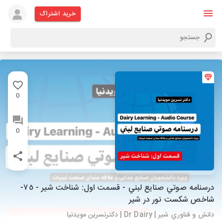
خرید اشتراک
0
0
درسنامه صوتي صنايع لبني - قسمت اول: شناخت شير - ٧٥-
شاخص شکست نور در شیر
دانش و فناوري شير | Dr Dairy | دكترنسرين مويدنيا