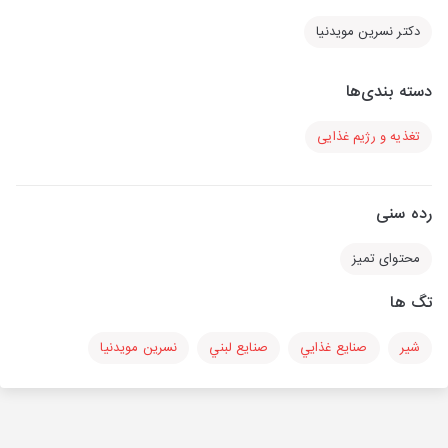
دكتر نسرين مويدنيا
دسته بندی‌ها
تغذیه و رژیم غذایی
رده سنی
محتوای تمیز
تگ ها
شير
صنايع غذايي
صنايع لبني
نسرين مويدنيا