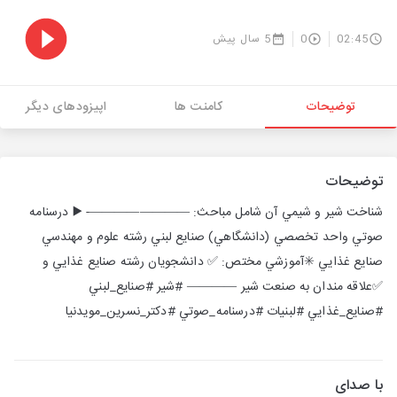
02:45
0
5 سال پیش
توضیحات
کامنت ها
اپیزودهای دیگر
توضیحات
شناخت شير و شيمي آن شامل مباحث: ————————- ▶️ درسنامه
صوتي واحد تخصصي (دانشگاهي) صنايع لبني رشته علوم و مهندسي
صنايع غذايي ✳️آموزشي مختص: ✅ دانشجويان رشته صنايع غذايي و
✅علاقه مندان به صنعت شير ———— #شير #صنايع_لبني
#صنايع_غذايي #لبنيات #درسنامه_صوتي #دكتر_نسرين_مويدنيا
با صدای