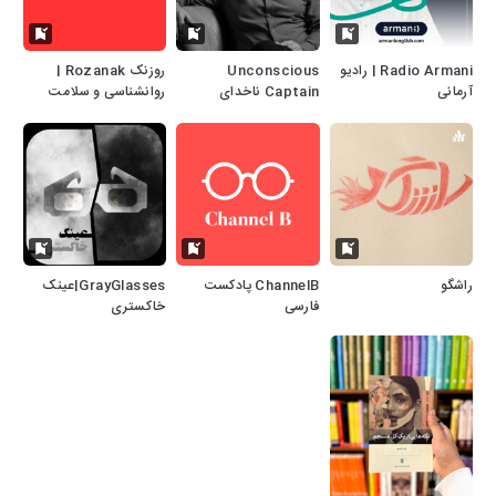
Radio Armani | رادیو
Unconscious
روزنک Rozanak |
آرمانی
Captain ناخدای
روانشناسی و سلامت
ناهوشیار
روان با رویکرد علمی
راشگو
ChannelB پادکست
GrayGlasses|عینک
فارسی
خاکستری