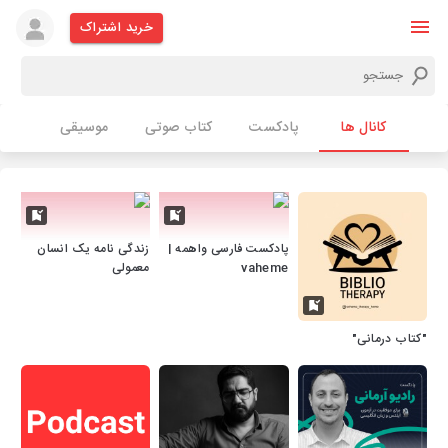
خرید اشتراک
کانال ها
پادکست
کتاب صوتی
موسیقی
پادکست فارسی واهمه |
زندگی نامه یک انسان
vaheme
معمولی
"کتاب درمانی"