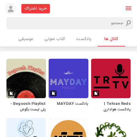
خرید اشتراک
کانال ها
پادکست
کتاب صوتی
موسیقی
Tehran Reds |
پادکست MAYDAY
Begoosh Playlist -
پادکست هواداری
پلی لیست بگوش
پرسپولیس - تهران ردز