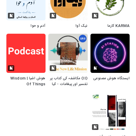
KARMA کارما
نیک‌ آوا
آدم و حوا
ایستگاه هوش مصنوعی
(II) مکاشفہ کی کتاب پر
هوش اشیا | Wisdom
تفسیر اور پیغامات - کیا
Of Things
مُخالفِ مسیح، شہادت،
اُٹھائے جانے اور ہزارسالہ
بادشاہی کا دَور آرہا ہے؟