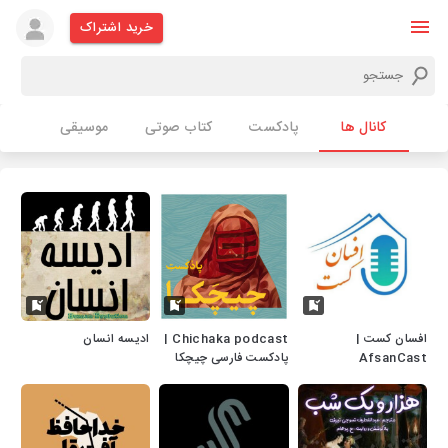
خرید اشتراک
کانال ها
پادکست
کتاب صوتی
موسیقی
افسان کست |
Chichaka podcast |
ادیسه انسان
AfsanCast
پادکست فارسی چیچکا