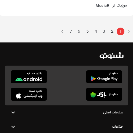
موزیک آر | MusicR
7
6
5
4
3
2
1
صفحات اصلی
اطلاعات