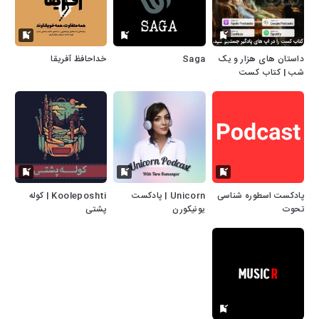
داستان های هزار و یک
Saga
خداحافظ آفریقا
شب | کتاب کست
پادکست اسطوره شناسی
Unicorn | پادکست
Kooleposhti | کوله
تحوت
یونیکورن
پشتی