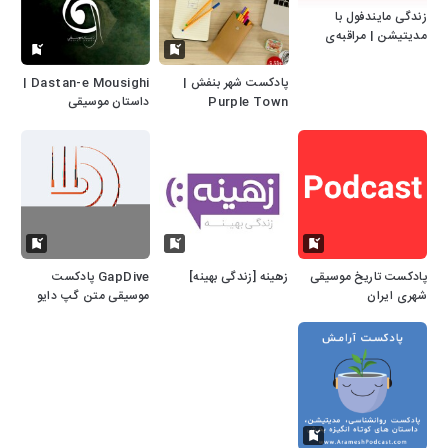
زندگی مایندفول با
مدیتیشن | مراقبه‌ی
فارسی
پادکست شهر بنفش |
Dastan-e Mousighi |
Purple Town
داستان موسیقی
Podcast
پادکست تاریخ موسیقی
زهینه [زندگی بهینه]
GapDive پادکست
شهری ایران
موسیقی متن گپ دایو