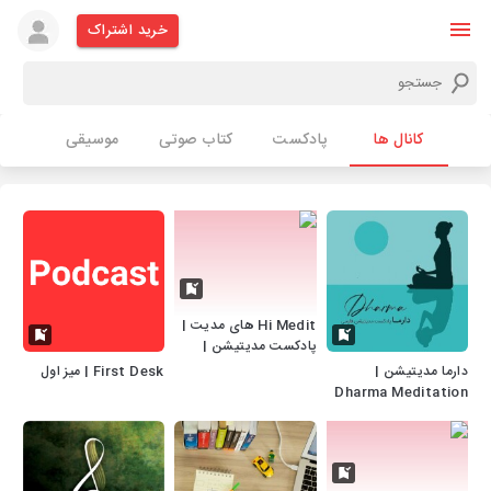
خرید اشتراک
کانال ها
پادکست
کتاب صوتی
موسیقی
Hi Medit های مدیت |
پادکست مدیتیشن |
مراقبه| خواب عمیق
دارما مدیتیشن |
First Desk | میز اول
Dharma Meditation