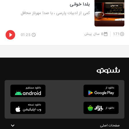
یلدا خوانی
کمی از ادبیات پارسی ، با صدا مهرناز محافل
171
8 سال پیش
01:25
صفحات اصلی