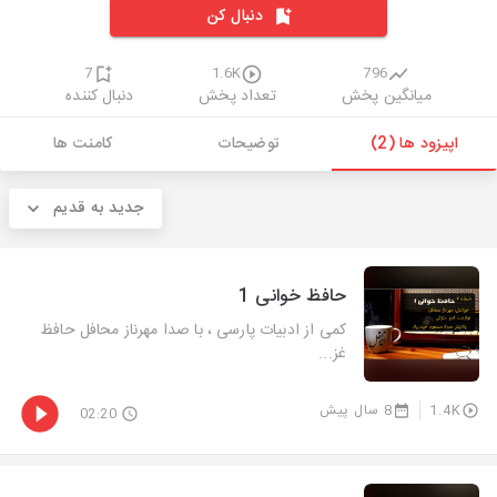
دنبال کن
7
1.6K
796
میانگین پخش
تعداد پخش
دنبال کننده
اپیزود ها (2)
توضیحات
کامنت ها
جدید به قدیم
حافظ خوانی 1
کمی از ادبیات پارسی ، با صدا مهرناز محافل حافظ
غز...
1.4K
8 سال پیش
02:20