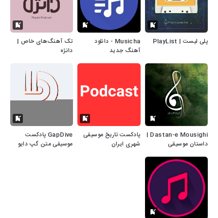
پلی لیست | PlayList
Musicha - دانلود
تک آهنگ‌های خاص |
آهنگ جدید
دانژه
Dastan-e Mousighi |
پادکست تاریخ موسیقی
GapDive پادکست
داستان موسیقی
شهری ایران
موسیقی متن گپ دایو