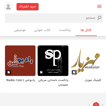
خرید اشتراک
کانال ها
پادکست
کتاب صوتی
موسیقی
کلینیک مهزیار
پادکست داستانی سریالی
رادیوشن | Radio-tion
سیپینس
1