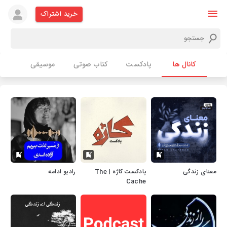
خرید اشتراک
کانال ها
پادکست
کتاب صوتی
موسیقی
معنای زندگی
پادکست کاژه | The
رادیو ادامه
Cache