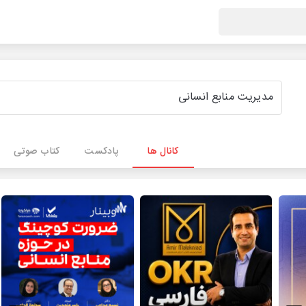
کانال ها
پادکست
کتاب صوتی