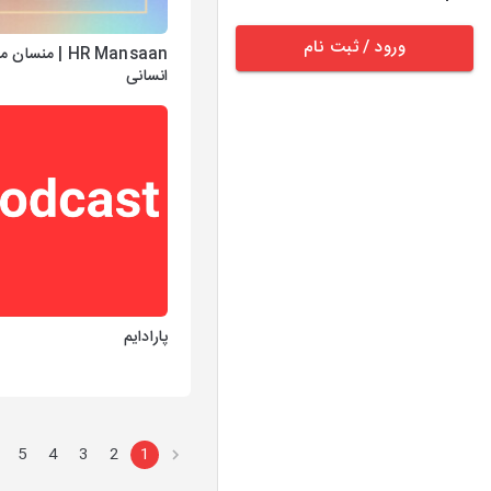
ورود / ثبت نام
HR Mansaan | منسان 
انسانی
پارادایم
5
4
3
2
1