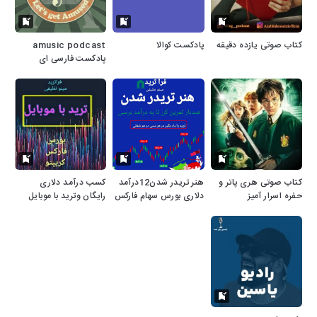
کتاب صوتی یازده دقیقه
پادکست کوالا
amusic podcast
پادکست فارسی ای
میوزیک
کتاب صوتی هری پاتر و
هنر تریدر شدن12درآمد
کسب درآمد دلاری
حفره اسرار آمیز
دلاری بورس سهام فارکس
رایگان وترید با موبایل
کریپتو بازارهای مالی
بازارهای مالی.12