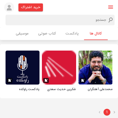
خرید اشتراک
کانال ها
پادکست
کتاب صوتی
موسیقی
محمدعلی آهنگران
شکرین حدیث سعدی
پادکست راوکده
1