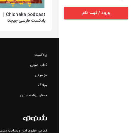
ورود / ثبت نام
Chichaka podcast |
پادکست فارسی چیچکا
پادکست
کتاب صوتی
موسیقی
وبلاگ
بخش برنامه سازان
تمامی حقوق این وبسایت متعلق