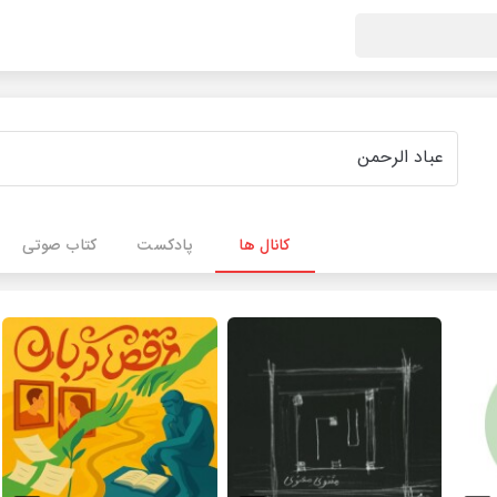
کانال ها
پادکست
کتاب صوتی