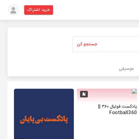
خرید اشتراک
جستجو کن
موسیقی
پادکست فوتبال ۳۶۰ ||
Football360