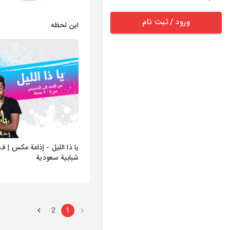
ورود / ثبت نام
این لحظه
يا ذا الليل - إذاعة مكس إ ف
شبابية سعودية
2
1