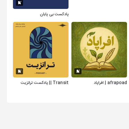
پادکست بی پایان
afrapoad | افراپاد
Transit || پادکست ترانزیت