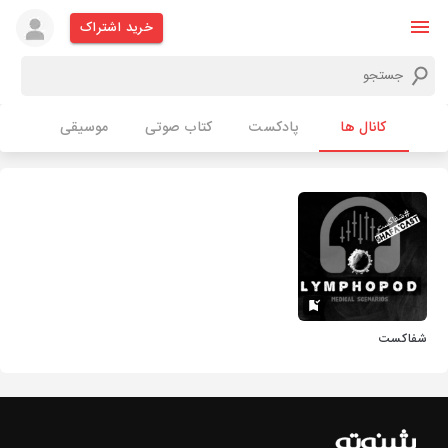
خرید اشتراک
کانال ها
پادکست
کتاب صوتی
موسیقی
شفاکست