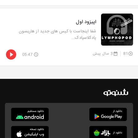
اپیزود اول
شفا اینجاست با کیس های جدید از هاریسون
پادکلاسپادک...
81
3 سال پیش
05:47