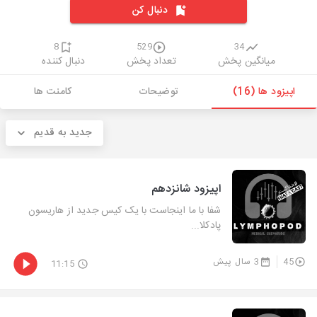
دنبال کن
8
529
34
میانگین پخش
تعداد پخش
دنبال کننده
اپیزود ها (16)
توضیحات
کامنت ها
جدید به قدیم
اپیزود شانزدهم
شفا با ما اینجاست با یک کیس جدید از هاریسون
پادکلا...
45
3 سال پیش
11:15