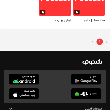
JaaJoo | جاجو
آوار و روایت
1
صفحات اصلی