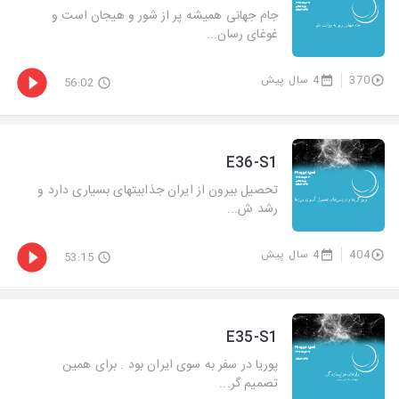
جام جهانی همیشه پر از شور و هیجان است و
غوغای رسان...
370
4 سال پیش
56:02
E36-S1
تحصیل بیرون از ایران جذابیتهای بسیاری دارد و
رشد ش...
404
4 سال پیش
53:15
E35-S1
پوریا در سفر به سوی ایران بود . برای همین
تصمیم گر...