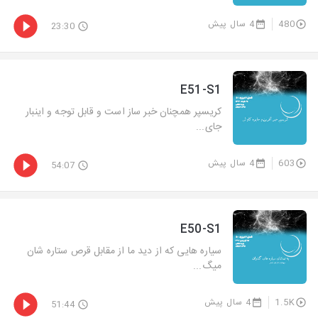
480
4 سال پیش
23:30
E51-S1
کریسپر همچنان خبر ساز است و قابل توجه و اینبار
جای...
603
4 سال پیش
54:07
E50-S1
سیاره هایی که از دید ما از مقابل قرص ستاره شان
میگ...
1.5K
4 سال پیش
51:44