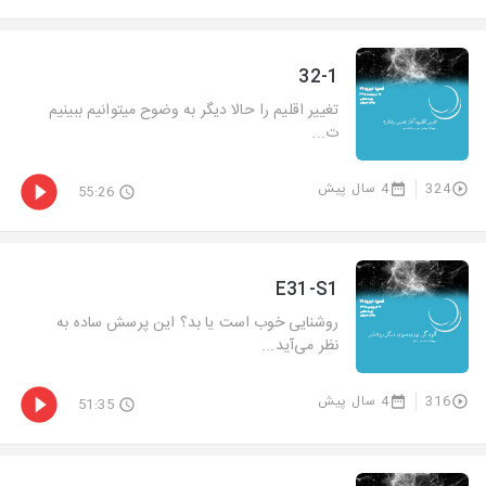
32-1
تغییر اقلیم را حالا دیگر به وضوح میتوانیم ببینیم
ت...
324
4 سال پیش
55:26
E31-S1
روشنایی خوب است یا بد؟ این پرسش ساده به
نظر می‌آید...
316
4 سال پیش
51:35