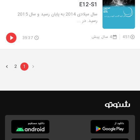
E12-S1
سال میلادی 2014 به پایان رسید و سال 2015
رسید. در ...
451
4 سال پیش
39:37
2
1