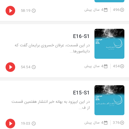
496
4 سال پیش
58:19
E16-S1
در این قسمت، عرفان خسروی برایمان گفت که
دایناسورها...
454
4 سال پیش
54:54
E15-S1
در این ایپزود به بهانه خبر انتشار هفتمین قسمت
از ف...
376
4 سال پیش
19:03