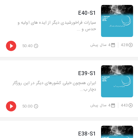
E40-S1
سیارات فراخورشیدی دیگر از ایده های اولیه و
حدس و ...
428
4 سال پیش
50:40
E39-S1
ایران همچون خیلی کشورهای دیگر در این روزگار
دچار ب...
443
4 سال پیش
50:00
E38-S1