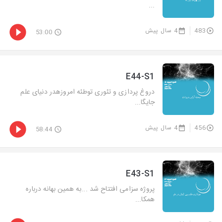
...
483
4 سال پیش
53:00
E44-S1
دروغ پردازی و تئوری توطئه امروزهدر دنیای علم
جایگا...
456
4 سال پیش
58:44
E43-S1
پروژه سزامی افتتاح شد ...به همین بهانه درباره
همکا...