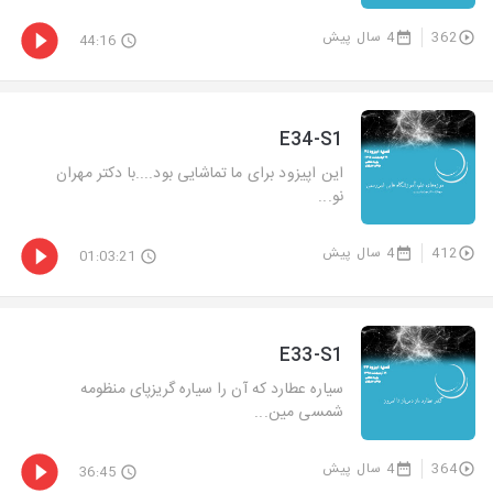
362
4 سال پیش
44:16
E34-S1
این اپیزود برای ما تماشایی بود....با دکتر مهران
نو...
412
4 سال پیش
01:03:21
E33-S1
سیاره عطارد که آن را سیاره گریزپای منظومه
شمسی مین...
364
4 سال پیش
36:45