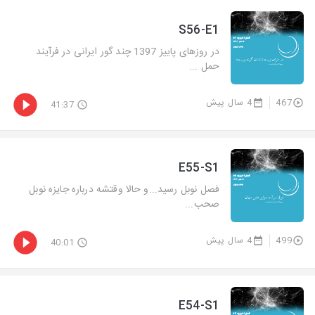
S56-E1
در روزهای پاییز 1397 چند گور ایرانی در فرآیند
حمل ...
467
4 سال پیش
41:37
E55-S1
فصل نوبل رسید...و حالا وقتشه درباره جایزه نوبل
صحب...
499
4 سال پیش
40:01
E54-S1