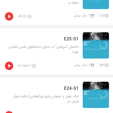
مجله و ...
330
4 سال پیش
45:20
E25-S1
داستان "مریخی" در دنیای داستانهای علمی تخیلی
غوغا ...
380
4 سال پیش
01:00:21
E24-S1
ایگ نوبل را میتوان پارودی(شوخیِ) جایزه نوبل
فرض کر...