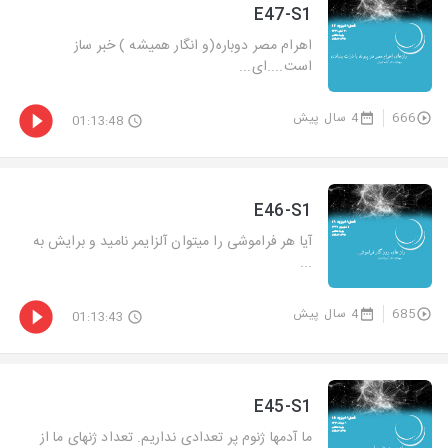
E47-S1
اهرام مصر دوباره(و انگار همیشه ) خبر ساز
است....ای...
666
4 سال پیش
01:13:48
E46-S1
آیا هر فراموشی را میتوان آلزایمر نامید و برایش به
...
685
4 سال پیش
01:13:43
E45-S1
ما آدمها ژنوم پر تعدادی نداریم. تعداد ژنهای ما از