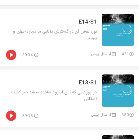
E14-S1
نور، نقش آن در گسترش دانایی ما درباره جهان و
پیوند...
421
4 سال پیش
30:34
E13-S1
در روزهایی که این اپیزود ساخته میشد خبر کشف
اسکلتی...
380
4 سال پیش
39:18