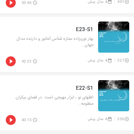
491
4 سال پیش
50:46
E23-S1
بهار نوریزاده ستاره شناس آماتور و دارنده مدال
جهان...
327
4 سال پیش
42:32
E22-S1
افقهای نو ، ابزار مهیجی است. در فضای بیکران
منظومه...
350
4 سال پیش
40:15