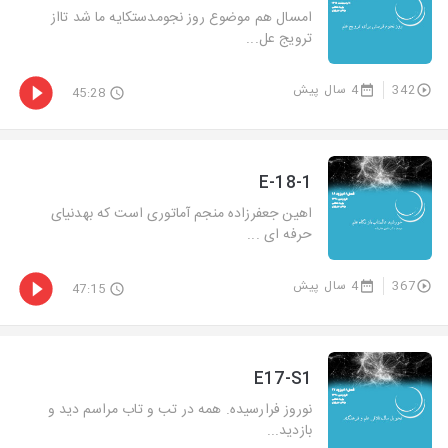
امسال هم موضوع روز نجومدستکایه ما شد تااز
ترویج عل...
342
4 سال پیش
45:28
E-18-1
اهین جعفرزاده منجم آماتوری است که بهدنیای
حرفه ای ...
367
4 سال پیش
47:15
E17-S1
نوروز فرارسیده. همه در تب و تاب مراسم دید و
بازدید...