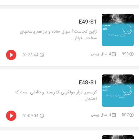
E49-S1
ژاپن کجاست؟ سوال ساده و باز هم پاسخهای
سخت...فرناز...
893
4 سال پیش
01:23:44
E48-S1
کریسپر ابزار مولکولی قدرتمند و دقیقی است که
احتمال...
507
4 سال پیش
01:09:04