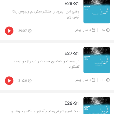
E28-S1
وقتی این اپیزود را منتشر میکردیم ویروس زیکا
ترس زی...
362
4 سال پیش
29:07
E27-S1
در بیست و هفتمین قسمت رادیو راز دوباره به
گفتگو با...
313
4 سال پیش
31:26
E26-S1
بابک امین تفرشی،منجم آماتور و عکاس حرفه ای