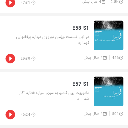
2.8K
4 سال پیش
47:31
E58-S1
در این قسمت ،پژمان نوروزی درباره پیغامهایی
کهما زم...
456
4 سال پیش
29:39
E57-S1
ماموریت بپی کلمبو به سوی سیاره عُطارد آغاز
شد....ه...
501
4 سال پیش
46:24