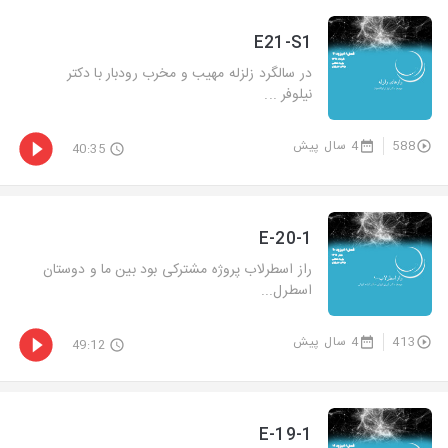
E21-S1
در سالگرد زلزله مهیب و مخرب رودبار با دکتر
نیلوفر ...
588
4 سال پیش
40:35
E-20-1
راز اسطرلاب پروژه مشترکی بود بین ما و دوستان
اسطرل...
413
4 سال پیش
49:12
E-19-1