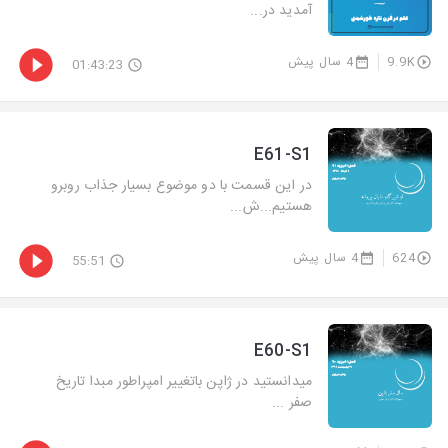
آمدید در...
9.9K
4 سال پیش
01:43:23
E61-S1
در این قسمت با دو موضوع بسیار جذاب روبرو
هستیم...ش...
624
4 سال پیش
55:51
E60-S1
میدانستید در ژاپن باتغییر امپراطور مبدا تاریخ
صفر ...