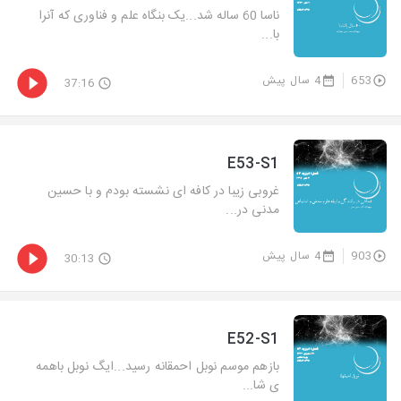
ناسا 60 ساله شد...یک بنگاه علم و فناوری که آنرا
با...
653
4 سال پیش
37:16
E53-S1
غروبی زیبا در کافه ای نشسته بودم و با حسین
مدنی در...
903
4 سال پیش
30:13
E52-S1
بازهم موسم نوبل احمقانه رسید...ایگ نوبل باهمه
ی شا...